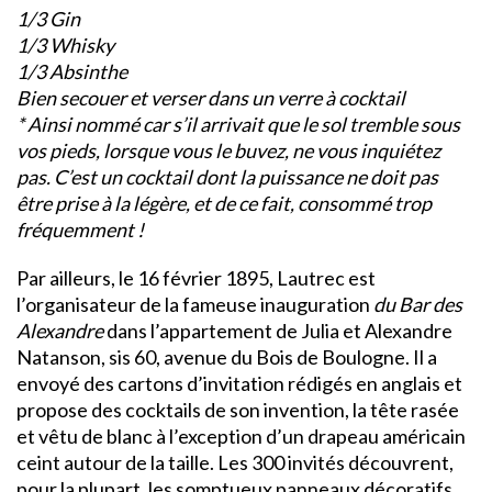
1/3 Gin
1/3 Whisky
1/3 Absinthe
Bien secouer et verser dans un verre à cocktail
* Ainsi nommé car s’il arrivait que le sol tremble sous
vos pieds, lorsque vous le buvez, ne vous inquiétez
pas. C’est un cocktail dont la puissance ne doit pas
être prise à la légère, et de ce fait, consommé trop
fréquemment !
Par ailleurs, le 16 février 1895, Lautrec est
l’organisateur de la fameuse inauguration
du Bar des
Alexandre
dans l’appartement de Julia et Alexandre
Natanson, sis 60, avenue du Bois de Boulogne. Il a
envoyé des cartons d’invitation rédigés en anglais et
propose des cocktails de son invention, la tête rasée
et vêtu de blanc à l’exception d’un drapeau américain
ceint autour de la taille. Les 300 invités découvrent,
pour la plupart, les somptueux panneaux décoratifs