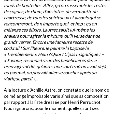
fonds de bouteilles. Allez, qu’on rassemble les restes
de cognac, de rhum, d’absinthe, de vermouth, de
chartreuse, de tous les spiritueux et alcools qui se
rencontreront, de n’importe quoi, et hop ! qu’on
mélange ces élixirs. Lautrec saisit lui-même les
shakers pour agiter la mixture, qu’il verse dans de
grands verres. Encore une fameuse recette de
cocktail ! Sur l’heure, le peintre la baptise le
« Tremblement ». Hein ? Quoi ? C’pas magnifique ? –
« J’avoue, reconnaîtra un des bénéficiaires de ce
breuvage inédit, qu’après une soirée où on avait déjà
bu pas mal, on pouvait aller se coucher après un
viatique pareil »…
À la lecture d’Achille Astre, on constate que le nom de
ce mélange improbable varie ainsi que sa composition
par rapport à la liste dressée par Henri Perruchot.
Nous ignorons, pour le moment, quelles sont ses