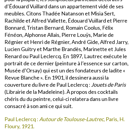
d’Édouard Vuillard dans un appartement vidé de ses
meubles. Citons Thadée Natanson et Misia Sert,
Rachilde et Alfred Vallette, Édouard Vuillard et Pierre
Bonnard, Tristan Bernard, Romain Coolus, Félix
Fénéon, Alphonse Allais, Pierre Louÿs, Marie de
Régnier et Henri de Régnier, André Gide, Alfred Jarry,
Lucien Guitry et Marthe Brandès, Marinette et Jules
Renard ou Paul Leclercq. En 1897, Lautrec exécute le
portrait de ce dernier (peinture à l’essence sur carton,
Musée d’Orsay) qui est un des fondateurs de ladite «
Revue Blanche ». En 1901, il dessinera aussi la
couverture du livre de Paul Leclercq :
Jouets de Paris
(Librairie de la Madeleine). À propos des cocktails
chéris du du peintre, celui-ci relatera dans un livre
consacré à son ami ce qui suit.
Paul Leclercq :
Autour de Toulouse-Lautrec
, Paris, H.
Floury, 1921.