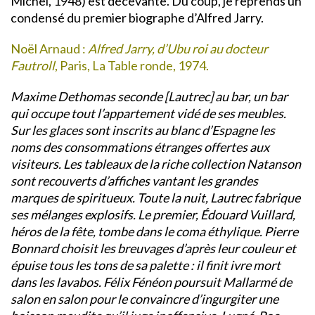
Michel, 1948) est décevante. Du coup, je reprends un
condensé du premier biographe d’Alfred Jarry.
Noël Arnaud :
Alfred Jarry, d’Ubu roi au docteur
Fautroll
, Paris, La Table ronde, 1974.
Maxime Dethomas seconde [Lautrec] au bar, un bar
qui occupe tout l’appartement vidé de ses meubles.
Sur les glaces sont inscrits au blanc d’Espagne les
noms des consommations étranges offertes aux
visiteurs. Les tableaux de la riche collection Natanson
sont recouverts d’affiches vantant les grandes
marques de spiritueux. Toute la nuit, Lautrec fabrique
ses mélanges explosifs. Le premier, Édouard Vuillard,
héros de la fête, tombe dans le coma éthylique. Pierre
Bonnard choisit les breuvages d’après leur couleur et
épuise tous les tons de sa palette : il finit ivre mort
dans les lavabos. Félix Fénéon poursuit Mallarmé de
salon en salon pour le convaincre d’ingurgiter une