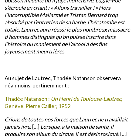
boisson maudite qu’il juge inoffensive. Lugné-Poe
s’écroule en criant : « Allons travailler ! » Hors
l’incorruptible Mallarmé et Tristan Bernard trop
absorbé par l’entretien de sa barbe, l’hécatombe est
totale. Lautrec aura réussi le plus nombreux massacre
d’hommes distingués qu’on puisse inscrire dans
l’histoire du maniement de l’alcool à des fins
joyeusement meurtrières.
Au sujet de Lautrec, Thadée Natanson observera
néanmoins, pertinemment :
Thadée Natanson :
Un Henri de Toulouse-Lautrec
,
Genève, Pierre Cailler, 1952.
Crions de toutes nos forces que Lautrec ne travaillait
jamais ivre.
[…]
Lorsque, à la maison de santé, il
produira son album du cirque, il est désintoxiqué.
[…]