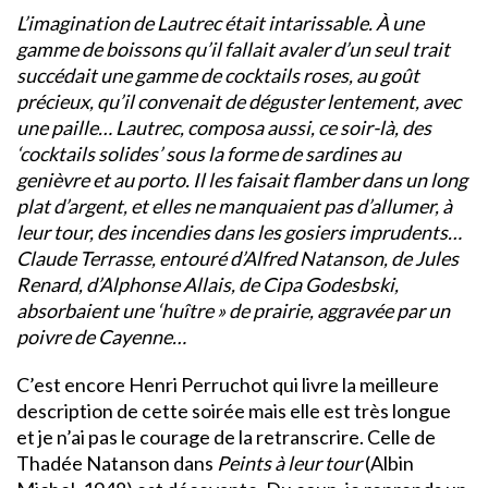
L’imagination de Lautrec était intarissable. À une
gamme de boissons qu’il fallait avaler d’un seul trait
succédait une gamme de cocktails roses, au goût
précieux, qu’il convenait de déguster lentement, avec
une paille… Lautrec, composa aussi, ce soir-là, des
‘cocktails solides’ sous la forme de sardines au
genièvre et au porto. Il les faisait flamber dans un long
plat d’argent, et elles ne manquaient pas d’allumer, à
leur tour, des incendies dans les gosiers imprudents…
Claude Terrasse, entouré d’Alfred Natanson, de Jules
Renard, d’Alphonse Allais, de Cipa Godesbski,
absorbaient une ‘huître » de prairie, aggravée par un
poivre de Cayenne…
C’est encore Henri Perruchot qui livre la meilleure
description de cette soirée mais elle est très longue
et je n’ai pas le courage de la retranscrire. Celle de
Thadée Natanson dans
Peints à leur tour
(Albin