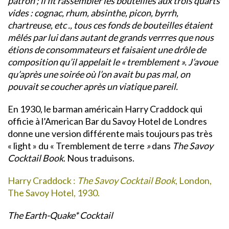
patron ; il fit rassembler les bouteilles aux trois quarts
vides : cognac, rhum, absinthe, picon, byrrh,
chartreuse, etc ., tous ces fonds de bouteilles étaient
mêlés par lui dans autant de grands verrres que nous
étions de consommateurs et faisaient une drôle de
composition qu’il appelait le « tremblement ». J’avoue
qu’après une soirée où l’on avait bu pas mal, on
pouvait se coucher après un viatique pareil.
En 1930, le barman américain Harry Craddock qui
officie à l’American Bar du Savoy Hotel de Londres
donne une version différente mais toujours pas très
« light » du « Tremblement de terre
»
dans
The Savoy
Cocktail Book
. Nous traduisons.
Harry Craddock :
The Savoy Cocktail Book
, London,
The Savoy Hotel, 1930.
The Earth-Quake* Cocktail