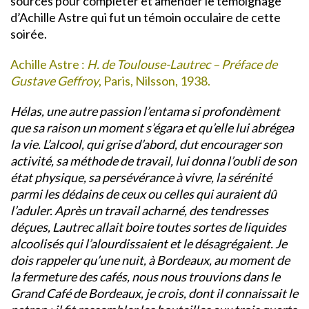
sources pour compléter et amender le témoignage
d’Achille Astre qui fut un témoin occulaire de cette
soirée.
Achille Astre :
H. de Toulouse-Lautrec – Préface de
Gustave Geffroy
, Paris, Nilsson, 1938.
Hélas, une autre passion l’entama si profondèment
que sa raison un moment s’égara et qu’elle lui abrégea
la vie. L’alcool, qui grise d’abord, dut encourager son
activité, sa méthode de travail, lui donna l’oubli de son
état physique, sa persévérance à vivre, la sérénité
parmi les dédains de ceux ou celles qui auraient dû
l’aduler. Après un travail acharné, des tendresses
déçues, Lautrec allait boire toutes sortes de liquides
alcoolisés qui l’alourdissaient et le désagrégaient. Je
dois rappeler qu’une nuit, à Bordeaux, au moment de
la fermeture des cafés, nous nous trouvions dans le
Grand Café de Bordeaux, je crois, dont il connaissait le