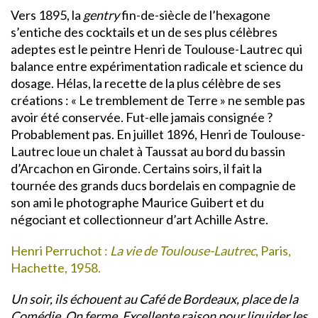
Vers 1895, la
gentry
fin-de-siècle de l’hexagone
s’entiche des cocktails et un de ses plus célèbres
adeptes est le peintre Henri de Toulouse-Lautrec qui
balance entre expérimentation radicale et science du
dosage. Hélas, la recette de la plus célèbre de ses
créations : « Le tremblement de Terre » ne semble pas
avoir été conservée. Fut-elle jamais consignée ?
Probablement pas. En juillet 1896, Henri de Toulouse-
Lautrec loue un chalet à Taussat au bord du bassin
d’Arcachon en Gironde. Certains soirs, il fait la
tournée des grands ducs bordelais en compagnie de
son ami le photographe Maurice Guibert et du
négociant et collectionneur d’art Achille Astre.
Henri Perruchot :
La vie de Toulouse-Lautrec
, Paris,
Hachette, 1958.
Un soir, ils échouent au Café de Bordeaux, place de la
Comédie. On ferme. Excellente raison pour liquider les