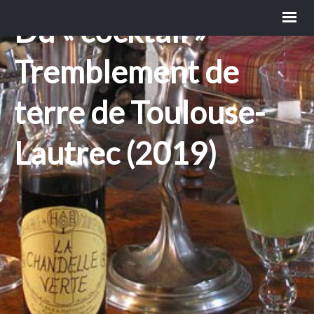
Du « cocktail »
Tremblement de
terre de Toulouse-
Lautrec (2019)