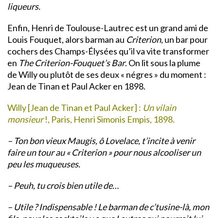
liqueurs.
Enfin, Henri de Toulouse-Lautrec est un grand ami de
Louis Fouquet, alors barman au
Criterion
, un bar pour
cochers des Champs-Élysées qu’il va vite transformer
en
The Criterion-Fouquet’s Bar
. On lit sous la plume
de Willy ou plutôt de ses deux « négres » du moment :
Jean de Tinan et Paul Acker en 1898.
Willy [Jean de Tinan et Paul Acker] :
Un vilain
monsieur
!, Paris, Henri Simonis Empis, 1898.
– Ton bon vieux Maugis, ô Lovelace, t’incite à venir
faire un tour au « Criterion » pour nous alcooliser un
peu les muqueuses.
– Peuh, tu crois bien utile de…
– Utile ? Indispensable ! Le barman de c’tusine-là, mon