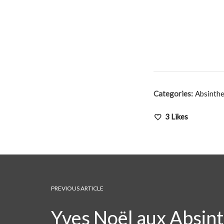
Categories:
Absinth
3
Likes
PREVIOUS ARTICLE
Yves Noël aux Absin