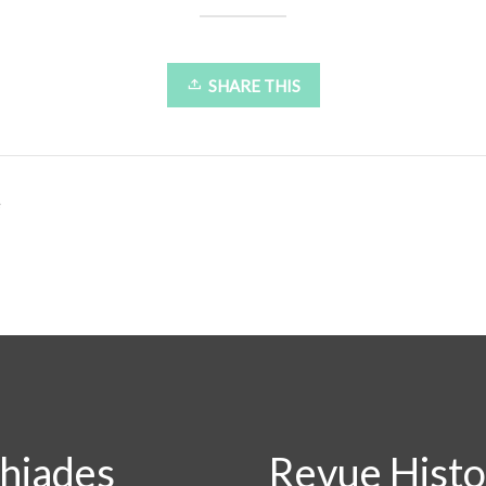
SHARE THIS
e
thiades
Revue Histoi