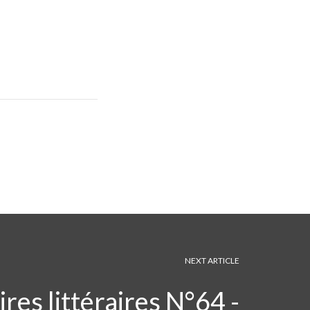
NEXT ARTICLE
res littéraires N°64 -