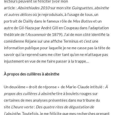
lecteurs peuvent se féliciter (voir mon
article :
Absinthiades
2010
sur mon site
Guinguettes, absinthe
et autres délices
où je reproduisais, à l’usage de tous, un
portrait de Dailly dans le fameux rôle de
Mes Bottes
et un
autre de Gil-Naza par André Gill en Coupeau dans l’adaptation
théâtrale de l’
Assommoir
de 1879). J’ai de mon côté identifié la
comédienne Réjane sur une affiche Terminus et c’est une
information publique pour laquelle je ne me casse pas la tête de
savoir qui la reprend sans me citer tant qu’on ne m’attaque pas
injustement en vue de me faire passer à la trappe…
À propos des cuillères à absinthe
Un deuxième « droit de réponse » de Marie-Claude intitulé :
À
propos des cuillères à absinthe
tire à boulets rouges sur
certaines de mes analyses présentées dans ma tribune du
site
L’heure verte
:
Des quatre rites de dégustation de
l’absinthe
. Toutefois, je me félicite que mes recherches prenant