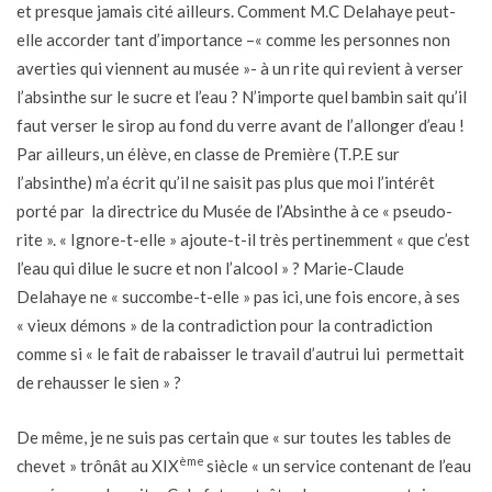
et presque jamais cité ailleurs. Comment M.C Delahaye peut-
elle accorder tant d’importance –« comme les personnes non
averties qui viennent au musée »- à un rite qui revient à verser
l’absinthe sur le sucre et l’eau ? N’importe quel bambin sait qu’il
faut verser le sirop au fond du verre avant de l’allonger d’eau !
Par ailleurs, un élève, en classe de Première (T.P.E sur
l’absinthe) m’a écrit qu’il ne saisit pas plus que moi l’intérêt
porté par la directrice du Musée de l’Absinthe à ce « pseudo-
rite ». « Ignore-t-elle » ajoute-t-il très pertinemment « que c’est
l’eau qui dilue le sucre et non l’alcool » ? Marie-Claude
Delahaye ne « succombe-t-elle » pas ici, une fois encore, à ses
« vieux démons » de la contradiction pour la contradiction
comme si « le fait de rabaisser le travail d’autrui lui permettait
de rehausser le sien » ?
De même, je ne suis pas certain que « sur toutes les tables de
ème
chevet » trônât au XIX
siècle « un service contenant de l’eau