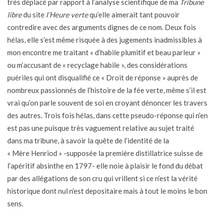
très déplacé par rapport à l’analyse scientifique de ma
Tribune
libre
du site
l’Heure verte
qu’elle aimerait tant pouvoir
contredire avec des arguments dignes de ce nom. Deux fois
hélas, elle s’est même risquée à des jugements inadmissibles à
mon encontre me traitant « d’habile plumitif et beau parleur »
ou m’accusant de « recyclage habile », des considérations
puériles qui ont disqualifié ce « Droit de réponse » auprès de
nombreux passionnés de l’histoire de la fée verte, même s’il est
vrai qu’on parle souvent de soi en croyant dénoncer les travers
des autres. Trois fois hélas, dans cette pseudo-réponse qui n’en
est pas une puisque très vaguement relative au sujet traité
dans ma tribune, à savoir la quête de l’identité de la
« Mère Henriod » -supposée la première distillatrice suisse de
l’apéritif absinthe en 1797- elle noie à plaisir le fond du débat
par des allégations de son cru qui vrillent si ce n’est la vérité
historique dont nul n’est depositaire mais à tout le moins le bon
sens.