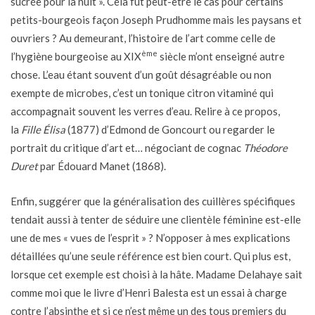
sucrée pour la nuit ». Cela fut peut-être le cas pour certains
petits-bourgeois façon Joseph Prudhomme mais les paysans et
ouvriers ? Au demeurant, l’histoire de l’art comme celle de
ème
l’hygiène bourgeoise au XIX
siècle m’ont enseigné autre
chose. L’eau étant souvent d’un goût désagréable ou non
exempte de microbes, c’est un tonique citron vitaminé qui
accompagnait souvent les verres d’eau. Relire à ce propos,
la
Fille Élisa
(1877)
d’Edmond de Goncourt ou regarder le
portrait du critique d’art et… négociant de cognac
Théodore
Duret
par Édouard Manet (1868).
Enfin, suggérer que la généralisation des cuillères spécifiques
tendait aussi à tenter de séduire une clientèle féminine est-elle
une de mes « vues de l’esprit » ? N’opposer à mes explications
détaillées qu’une seule référence est bien court. Qui plus est,
lorsque cet exemple est choisi à la hâte. Madame Delahaye sait
comme moi que le livre d’Henri Balesta est un essai à charge
contre l’absinthe et si ce n’est même un des tous premiers du