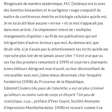
Réagissant de manière épidermique, M.C Delahaye m’a lu avec
des lunettes biseautées et le surligneur rouge compulsif du
maître de conférences émérite en biologie cellulaire qu’elle est.
Je ne lui ai attribué aucune « erreur » et ce mot n’apparaît pas
dans mon article. J’ai simplement relevé de « multiples
changements d’opinion » au fil de ses publications qui ont
intrigué bien d’autres lecteurs que moi. Au demeurant, que
dirait-elle, si je n’avais pas lu attentivement ses écrits qu’elle me
reproche plus loin de ne jamais assez citer ? Il est vrai que vu
ses fax (les premiers remontent à 1999) et courriers charmants
à mes éditeurs dénigrant mon travail, ou leur déconseillant de
retravailler avec moi, j’aime mieux désormais citer l’enquête
fondatrice (1908) du Procureur de la République,
Edmond Couleru (
Au pays de l’absinthe, y est-on plus criminel
qu’ailleurs ou moins sain de corps et d’esprit ? Un peu de
statistique, s.v.p…,
préface d’Yves Guyot, Société Anonyme
d’Impression Montbéliardaise, 1908) et recourir comme il se